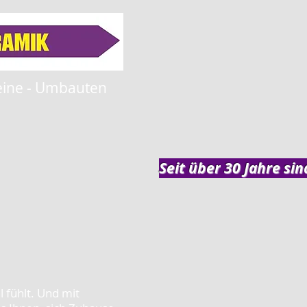
teine - Umbauten
Seit über
30 Jahre sin
l fühlt. Und mit