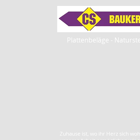
Plattenbeläge - Naturs
Zuhause ist, wo ihr Herz sich woh