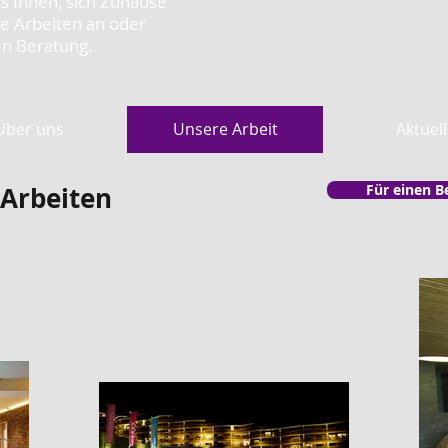
s Ihnen, sich Zuhause
re Arbeiten an oder
en Beratung.
Über uns
Unsere Arbeit
Aktuell
 Arbeiten
Für einen B