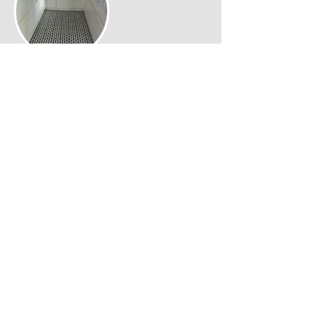
Umbauten und Renovationen
Ihr Umbau- oder Renovationsprojekt ist bei uns in
guten Händen - egal ob ein neues Bad, eine neue
Küche oder eine Wohnungsrenovation
ansteht. Für kleinere oder grössere
Umbauprojekte sind wir genau der richtige
Partner für Sie. Wir erledigen:
Abbrucharbeiten
Maurerarbeiten
Plattenarbeiten
Gipserarbeiten
Malerarbeiten
Zuverlässigkeit, Termintreue und sorgfältiges
Arbeiten - darauf legen wir grossen Wert! Auf
Ihren Wunsch übernehmen wir die Koordination
sämtlicher Handwerker sowie die Bauleitung vor