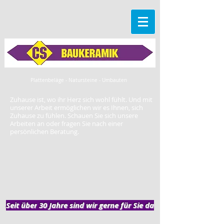
Plattenbeläge - Natursteine - Umbauten
Zuhause ist, wo ihr Herz sich wohl fühlt. Und mit
unserer Arbeit ermöglichen wir es Ihnen, sich
Zuhause zu fühlen. Schauen Sie sich unsere
Arbeiten an oder fragen Sie nach einer
persönlichen Beratung.
Seit über
30 Jahre sind wir gerne für Sie da